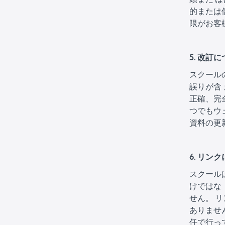
的または
限がお客
5. 改訂
スクール
誤りが含
正確、完
つでもウ
資料の更
6. リン
スクール
けではな
せん。 
ありませ
任で行っ