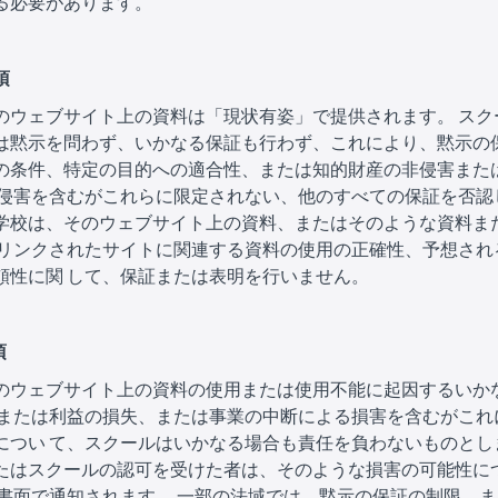
る必要があります。
項
のウェブサイト上の資料は「現状有姿」で提供されます。 スク
は黙示を問わず、いかなる保証も行わず、これにより、黙示の保
の条件、特定の目的への適合性、または知的財産の非侵害また
の侵害を含むがこれらに限定されない、他のすべての保証を否認
学校は、そのウェブサイト上の資料、またはそのような資料ま
 リンクされたサイトに関連する資料の使用の正確性、予想され
頼性に関 して、保証または表明を行いません。
項
のウェブサイト上の資料の使用または使用不能に起因するいか
 または利益の損失、または事業の中断による損害を含むがこれ
につい て、スクールはいかなる場合も責任を負わないものとし
たはスクールの認可を受けた者は、そのような損害の可能性に
は書面で通知されます。 一部の法域では、黙示の保証の制限、