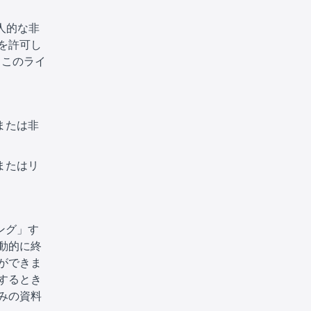
人的な非
を許可し
 このライ
または非
またはリ
ング」す
動的に終
ができま
するとき
みの資料