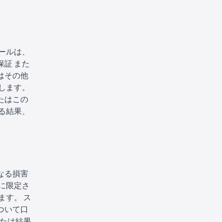
ールは、
証 また
はその他
します。
たはこの
る結果、
なる損害
に限定さ
ます。 ス
ついて口
または結果