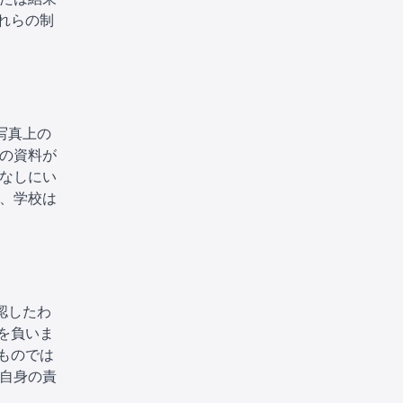
れらの制
写真上の
上の資料が
告なしにい
し、学校は
認したわ
を負いま
ものでは
ー自身の責