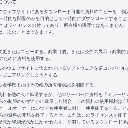
権について
のウェブサイトにあるダウンロード可能な資料のコピーを、個
 一時的な閲覧のみを目的として一時的にダウンロードすること
これはライ センスの付与であり、所有権の譲渡ではありません。
は、次のことはできません。
料を変更またはコピーする。商業目的、または公共の展示（商業的
 のために資料を使用する。
クールのウェブサイトに含まれているソフトウェアを逆コンパイル
ンジニアリングしようとする。
料から著作権またはその他の所有権表記を削除する。
たは資料を他の人に転送するか、他のサーバーに資料を「ミラーリ
れらの制限のいずれかに違反した場合、この資料の使用権利は自
クー ルオーナーはいつでも使用者に対し、使用終了をすること
れらの資料の閲覧を終了するとき、またはこのライセンスを終了
形式か印刷形式かにか かわらず、所有しているダウンロード済