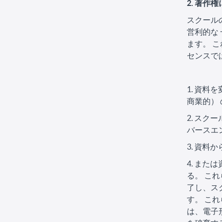
2. 著作
スクール
営利的な
ます。 
センスで
1. 資
商業的）
2. ス
バースエ
3. 資
4. ま
る。 こ
了し、ス
す。 こ
は、電子