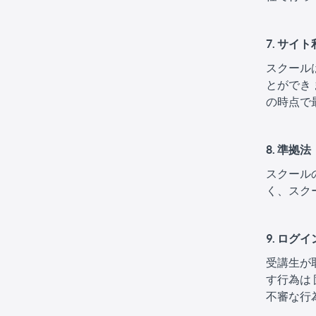
7. サイ
スクール
とができ
の時点で
8. 準拠法
スクール
く、スク
9. ログ
受講生が
す行為は
不審な行