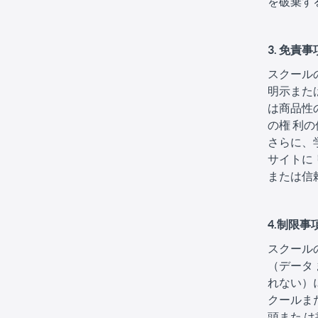
を破棄す
3. 免責事
スクール
明示また
は商品性
の権 利
さらに、
サイトに
または信
4.制限事
スクール
（データ
れない）
クールま
頭また 