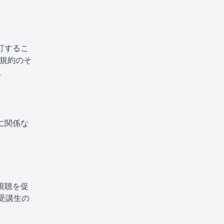
訂するこ
用規約のそ
。
に関係な
視聴を促
受講生の